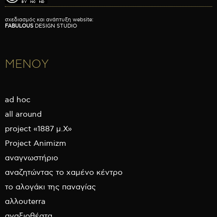
σχεδιασμός και ανάπτυξη website:
FABULOUS
DESIGN STUDIO
ΜΕΝΟΥ
ad hoc
all around
project «1887 μ.Χ»
Project Animizm
αναγνωστήριο
αναζητώντας το χαμένο κέντρο
το αλογάκι της παναγίας
αλλουterra
αναξιοθέατα