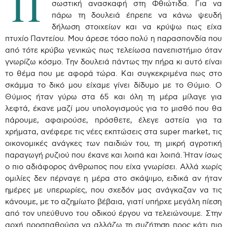
Π
σωστική ανασκαφή στη Φθιώτιδα. Για να
πάρω τη δουλειά έπρεπε να κάνω ψευδή
δήλωση στοιχείων και να κρύψω πως είχα
πτυχίο Παντείου. Μου άρεσε τόσο πολύ η παρασπονδία που
από τότε κρύβω γενικώς πως τελείωσα πανεπιστήμιο όταν
γνωρίζω κόσμο. Την δουλειά πάντως την πήρα κι αυτό είναι
το θέμα που με αφορά τώρα. Και συγκεκριμένα πως στο
σκάμμα το δικό μου είχαμε γίνει δίδυμο με το Θύμιο. Ο
Θύμιος ήταν γύρω στα 65 και όλη τη μέρα μίλαγε για
λεφτά, έκανε μαζί μου υπολογισμούς για το μισθό που θα
πάρουμε, αφαιρούσε, πρόσθετε, έλεγε αστεία για τα
χρήματα, ανέφερε τις νέες εκπτώσεις στα
super market,
τις
οικονομικές ανάγκες των παιδιών του, τη μικρή αγροτική
παραγωγή ρυζιού που έκανε και λοιπά και λοιπά. Ήταν ίσως
ο πιο αδιάφορος άνθρωπος που είχα γνωρίσει. Αλλά χωρίς
ομιλίες δεν πέρναγε η μέρα στο σκάψιμο, ειδικά αν ήταν
ημέρες με υπερωρίες, που σχεδόν μας ανάγκαζαν να τις
κάνουμε, με το αζημίωτο βέβαια, γιατί υπήρχε μεγάλη πίεση
από τον υπεύθυνο του οδικού έργου να τελειώνουμε. Στην
αρχή προσπαθούσα να αλλάζω τη συζήτηση προς κάτι πιο