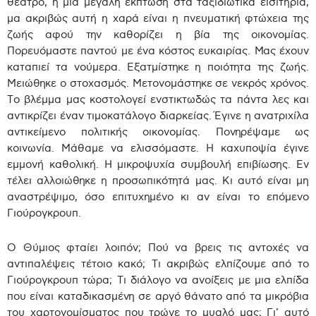
θέατρο, ή μια μεγάλη έκπτωση στα ταξιδιωτικά εισιτήρια,
μα ακριβώς αυτή η χαρά είναι η πνευματική φτώχεια της
ζωής αφού την καθορίζει η βία της οικονομίας.
Πορευόμαστε παντού με ένα κόστος ευκαιρίας. Μας έχουν
καταπιεί τα νούμερα. Εξατμίστηκε η ποιότητα της ζωής.
Μειώθηκε ο στοχασμός. Μετονομάστηκε σε νεκρός χρόνος.
Το βλέμμα μας κοστολογεί ενστικτωδώς τα πάντα λες και
αντικρίζει έναν τιμοκατάλογο διαρκείας. Έγινε η ανατριχίλα
αντικείμενο πολιτικής οικονομίας. Πονηρέψαμε ως
κοινωνία. Μάθαμε να ελισσόμαστε. Η καχυποψία έγινε
εμμονή καθολική. Η μικροψυχία συμβουλή επιβίωσης. Εν
τέλει αλλοιώθηκε η προσωπικότητά μας. Κι αυτό είναι μη
αναστρέψιμο, όσο επιτυχημένο κι αν είναι το επόμενο
Γιούρογκρουπ.
Ο Θύμιος φταίει λοιπόν; Πού να βρεις τις αντοχές να
αντιπαλέψεις τέτοιο κακό; Τι ακριβώς ελπίζουμε από το
Γιούρογκρουπ τώρα; Τι διάλογο να ανοίξεις με μια ελπίδα
που είναι καταδικασμένη σε αργό θάνατο από τα μικρόβια
του χαρτονομίσματος που τρώνε το μυαλό μας; Γι’ αυτό