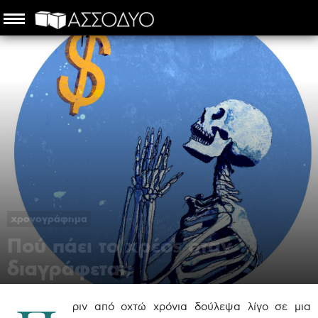
χρονογράφημα
Πού πάει το χρέος όταν
διαγράφεται;
Σαμσών Ρακάς
-
14 Ιουνίου 2017
ριν από οχτώ χρόνια δούλεψα λίγο σε μια