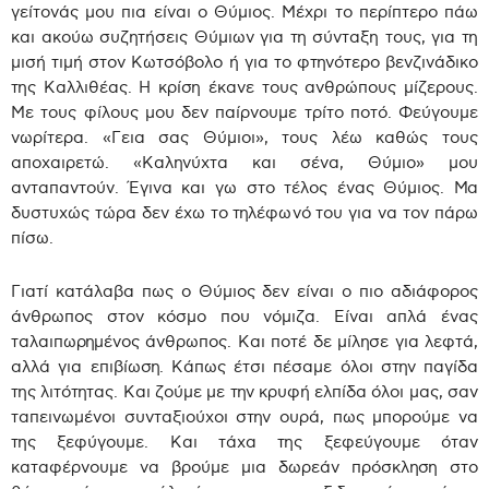
γείτονάς μου πια είναι ο Θύμιος. Μέχρι το περίπτερο πάω
και ακούω συζητήσεις Θύμιων για τη σύνταξη τους, για τη
μισή τιμή στον Κωτσόβολο ή για το φτηνότερο βενζινάδικο
της Καλλιθέας. Η κρίση έκανε τους ανθρώπους μίζερους.
Με τους φίλους μου δεν παίρνουμε τρίτο ποτό. Φεύγουμε
νωρίτερα. «Γεια σας Θύμιοι», τους λέω καθώς τους
αποχαιρετώ. «Καληνύχτα και σένα, Θύμιο» μου
ανταπαντούν. Έγινα και γω στο τέλος ένας Θύμιος. Μα
δυστυχώς τώρα δεν έχω το τηλέφωνό του για να τον πάρω
πίσω.
Γιατί κατάλαβα πως ο Θύμιος δεν είναι ο πιο αδιάφορος
άνθρωπος στον κόσμο που νόμιζα. Είναι απλά ένας
ταλαιπωρημένος άνθρωπος. Και ποτέ δε μίλησε για λεφτά,
αλλά για επιβίωση. Κάπως έτσι πέσαμε όλοι στην παγίδα
της λιτότητας. Και ζούμε με την κρυφή ελπίδα όλοι μας, σαν
ταπεινωμένοι συνταξιούχοι στην ουρά, πως μπορούμε να
της ξεφύγουμε. Και τάχα της ξεφεύγουμε όταν
καταφέρνουμε να βρούμε μια δωρεάν πρόσκληση στο