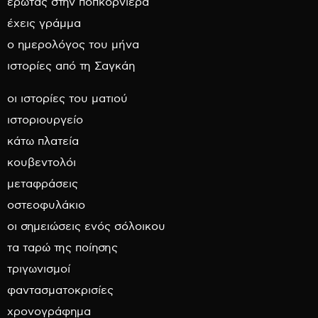
έρωτας στην ποπκορνιέρα
έχεις γράμμα
ο ημερολόγος του μήνα
ιστορίες από τη Σαγκάη
οι ιστορίες του ματιού
ιστοριουργείο
κάτω πλατεία
κουβεντολόι
μεταφράσεις
οστεοφυλάκιο
οι σημειώσεις ενός σόλοικου
τα ταρώ της ποίησης
τριγωνισμοί
φαντασματοκρισίες
χρονογράφημα