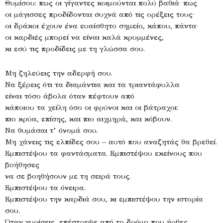
Θυμίσου: πως οι γίγαντες κοιμούνται πολύ βαθιά· πως
οι μάγισσες προδίδονται συχνά από τις ορέξεις τους·
οι δράκοι έχουν ένα ευαίσθητο σημείο, κάπου, πάντα·
οι καρδιές μπορεί να είναι καλά κρυμμένες,
κι εσύ τις προδίδεις με τη γλώσσα σου.
Μη ζηλεύεις την αδερφή σου.
Να ξέρεις ότι τα διαμάντια και τα τριαντάφυλλα
είναι τόσο άβολα όταν πέφτουν από
κάποιου τα χείλη όσο οι φρύνοι και οι βάτραχοι:
πιο κρύα, επίσης, και πιο αιχμηρά, και κόβουν.
Να θυμάσαι τ’ όνομά σου.
Μη χάνεις τις ελπίδες σου – αυτό που αναζητάς θα βρεθεί.
Εμπιστέψου τα φαντάσματα. Εμπιστέψου εκείνους που
βοήθησες
να σε βοηθήσουν με τη σειρά τους.
Εμπιστέψου τα όνειρα.
Εμπιστέψου την καρδιά σου, κι εμπιστέψου την ιστορία
σου.
Όταν γυρίσεις, επέστρεψε από το δρόμο που ήρθες.