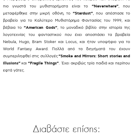
πιο γνωστά του μυθιστορήματα είναι το
“Neverwhere”
, που
μεταφέρθηκε στην μικρή οθόνη, το
“Stardust”
, που απέσπασε το
βραβείο για το Καλύτερο Μυθιστόρημα Φαντασίας του 1999, και
βέβαια το
“American Gods”
, το μοναδικό βιβλίο στην ιστορία της
λογοτεχνίας του φανταστικού που έχει αποσπάσει τα βραβεία
Nebula, Hugo, Bram Stoker και Locus, και ήταν υποψήφιο για το
World Fantasy Award. Πολλά από τα διηγήματά του έχουν
συμπεριληφθεί στις συλλογές
“Smoke and Mirrors: Short stories and
illusions”
και
“Fragile Things”
. Έχει ακριβώς τρία παιδιά κ
αι περίπου
εφτά γάτες.
.
Διαβάστε επίσης: