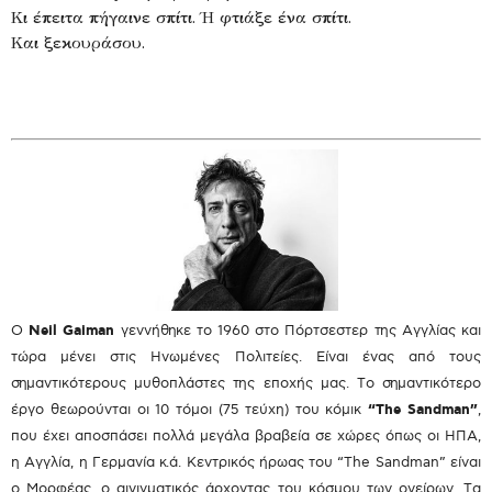
Κι έπειτα πήγαινε σπίτι. Ή φτιάξε ένα σπίτι.
Και ξεκουράσου.
O
Neil Gaiman
γεννήθηκε το 1960 στο Πόρτσεστερ της Αγγλίας και
τώρα μένει στις Ηνωμένες Πολιτείες. Είναι ένας από τους
σημαντικότερους μυθοπλάστες της εποχής μας. Το σημαντικότερο
έργο θεωρούνται οι 10 τόμοι (75 τεύχη) του κόμικ
“The Sandman”
,
που έχει αποσπάσει πολλά μεγάλα βραβεία σε χώρες όπως οι ΗΠΑ,
η Αγγλία, η Γερμανία κ.ά. Κεντρικός ήρωας του “Τhe Sandman” είναι
ο Μορφέας, ο αινιγματικός άρχοντας του κόσμου των ονείρων. Τα