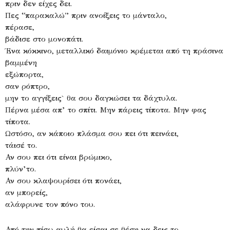
πριν δεν είχες δει.
Πες “παρακαλώ” πριν ανοίξεις το μάνταλο,
πέρασε,
βάδισε στο μονοπάτι.
Ένα κόκκινο, μεταλλικό δαιμόνιο κρέμεται από τη πράσινα
βαμμένη
εξώπορτα,
σαν ρόπτρο,
μην το αγγίξεις` θα σου δαγκώσει τα δάχτυλα.
Πέρνα μέσα απ’ το σπίτι. Μην πάρεις τίποτα. Μην φας
τίποτα.
Ωστόσο, αν κάποιο πλάσμα σου πει ότι πεινάει,
τάισέ το.
Αν σου πει ότι είναι βρώμικο,
πλύν’το.
Αν σου κλαψουρίσει ότι πονάει,
αν μπορείς,
αλάφρυνε τον πόνο του.
Από την πίσω αυλή θα είσαι σε θέση να δεις το