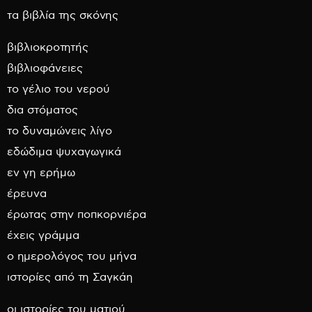
τα βιβλία της σκόνης
βιβλιοκροτητής
βιβλιοφάνειες
το γέλιο του νερού
δια στόματος
το δυναμώνεις λίγο
εδώδιμα ψυχαγωγικά
εν γη ερήμω
έρευνα
έρωτας στην ποπκορνιέρα
έχεις γράμμα
ο ημερολόγος του μήνα
ιστορίες από τη Σαγκάη
οι ιστορίες του ματιού