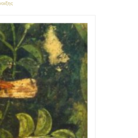
νοιξης