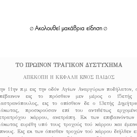
Ακολουθεί μακάβρια είδηση
∅
∅
.
ΤΟ ΠΡΩΙΝΟΝ ΤΡΑΓΙΚΟΝ ΔΥΣΤΥΧΗΜΑ
ΑΠΕΚΟΠΗ Η ΚΕΦΑΛΗ ΕΝΟΣ ΠΑΙΔΟΣ
ην 11ην π.μ εις την οδόν Αγίων Αναργύρων ποδήλατον, 
πέβαινον εις το πρόσθιον μεν μέρος ο 15ετής 
αστρανόπουλος, εις το οπίσθιον δε ο 13ετής Δημήτρι
όκωτας, προσκρούσαν επί του αντιθέτως ερχομέν
ετρατρόχου κάρρου, ανετράπη. Εκ των επιβαινόντων
όκωτας ευρέθη υπό τους τροχούς τού κάρρου και έμειν
πνους. Εις εκ των όπισθεν τροχών τού κάρρου διήλθεν ε