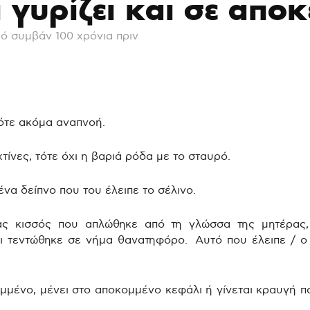
ι γυρίζει και σε αποκ
ό συμβάν 100 χρόνια πριν
 τότε ακόμα αναπνοή.
χτίνες, τότε όχι η βαριά ρόδα με το σταυρό.
 ένα δείπνο που του έλειπε το σέλινο.
ας κισσός που απλώθηκε από τη γλώσσα της μητέρας, 
αι τεντώθηκε σε νήμα θανατηφόρο. Aυτό που έλειπε / 
ομμένο, μένει στο αποκομμένο κεφάλι ή γίνεται κραυγή π