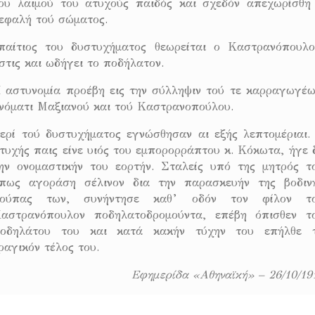
ου λαιμού του ατυχούς παιδός και σχεδόν απεχωρίσθη
εφαλή τού σώματος.
παίτιος του δυστυχήματος θεωρείται ο Καστρανόπουλο
στις και ωδήγει το ποδήλατον.
 αστυνομία προέβη εις την σύλληψιν τού τε καρραγωγέ
νόματι Μαξιανού και τού Καστρανοπούλου.
ερί τού δυστυχήματος εγνώσθησαν αι εξής λεπτομέριαι.
τυχής παις είνε υιός του εμπορορράπτου κ. Κόκωτα, ήγε 
ην ονομαστικήν του εορτήν. Σταλείς υπό της μητρός τ
πως αγοράση σέλινον δια την παρασκευήν της βοδιν
ούπας των, συνήντησε καθ’ οδόν τον φίλον τ
αστρανόπουλον ποδηλατοδρομούντα, επέβη όπισθεν τ
οδηλάτου του και κατά κακήν τύχην του επήλθε 
ραγικόν τέλος του.
Εφημερίδα «Αθηναϊκή» – 26/10/19