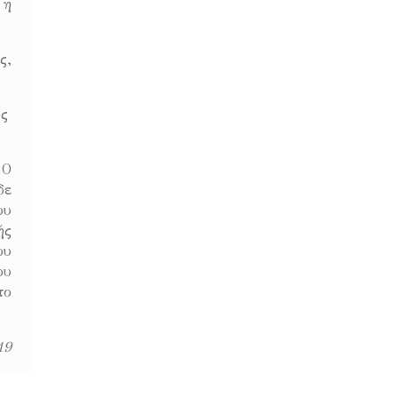
 η
ς,
ως
 Ο
δε
ου
ής
ου
ου
το
19