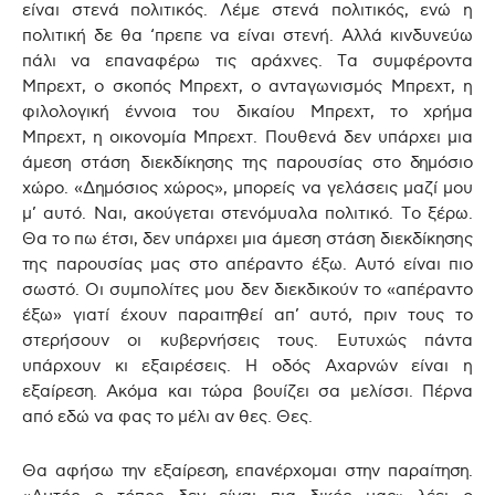
είναι στενά πολιτικός. Λέμε στενά πολιτικός, ενώ η
πολιτική δε θα ‘πρεπε να είναι στενή. Αλλά κινδυνεύω
πάλι να επαναφέρω τις αράχνες. Τα συμφέροντα
Μπρεχτ, ο σκοπός Μπρεχτ, ο ανταγωνισμός Μπρεχτ, η
φιλολογική έννοια του δικαίου Μπρεχτ, το χρήμα
Μπρεχτ, η οικονομία Μπρεχτ. Πουθενά δεν υπάρχει μια
άμεση στάση διεκδίκησης της παρουσίας στο δημόσιο
χώρο. «Δημόσιος χώρος», μπορείς να γελάσεις μαζί μου
μ’ αυτό. Ναι, ακούγεται στενόμυαλα πολιτικό. Το ξέρω.
Θα το πω έτσι, δεν υπάρχει μια άμεση στάση διεκδίκησης
της παρουσίας μας στο απέραντο έξω. Αυτό είναι πιο
σωστό. Οι συμπολίτες μου δεν διεκδικούν το «απέραντο
έξω» γιατί έχουν παραιτηθεί απ’ αυτό, πριν τους το
στερήσουν οι κυβερνήσεις τους. Ευτυχώς πάντα
υπάρχουν κι εξαιρέσεις. Η οδός Αχαρνών είναι η
εξαίρεση. Ακόμα και τώρα βουίζει σα μελίσσι. Πέρνα
από εδώ να φας το μέλι αν θες. Θες.
Θα αφήσω την εξαίρεση, επανέρχομαι στην παραίτηση.