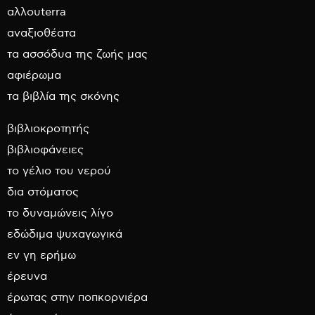
αλλουterra
αναξιοθέατα
τα ασσόδυα της ζωής μας
αφιέρωμα
τα βιβλία της σκόνης
βιβλιοκροτητής
βιβλιοφάνειες
το γέλιο του νερού
δια στόματος
το δυναμώνεις λίγο
εδώδιμα ψυχαγωγικά
εν γη ερήμω
έρευνα
έρωτας στην ποπκορνιέρα