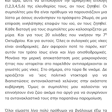
και ώρα, ώστε να αιτιολογούν την αριθμητική επιλογή
(1,2,3,4,5,6) της ελευθερίας τους, αν τους ζητηθεί. Οι
συμπολίτες μου θα είναι πρόθυμοι να παρουσιάζουν μια
λίστα με όσους συνάντησαν το πρόσφατο 24ωρό, σε μια
επίφαση ιχνηλάτησης επαφών του ιού, αν τους ζητηθεί.
Κάθε διαταγή για τους συμπολίτες μου καλοσορίζεται με
η
μύρα. Και για τους 20 χιλιάδες που νικήσαν την 7
Οκτωβρίου. Και για αυτούς. Όλες οι συλογικές μας νίκες
είναι αναδρομικές. Δεν αφορούν ποτέ το παρόν, κατ’
αυτόν τον τρόπο ίσως είναι και λίγο οπισθοδρομικές.
Μονάχα την μερική αποκατάσταση μιας μακροχρόνιας
ήττας που ιστορείται στο παρελθόν αντιπαρέρχονται οι
γνωστές μας νίκες. Στο σήμερα, στο τώρα δε νικάμε. Δε
χρειάζεται να ‘χεις πολιτικό ντοκτορά για να
διαπιστώσεις αντανακλαστικά χελώνας στην εκάστοτε
κυβέρνηση. Όμως οι συμπολίτες μου καλούνται να
επινοήσουν ένα ζώο ακόμα πιο αργό για να συγκρίνουν
τα αντανακλαστικά τους στην παραπάνω παρομοίωση.
Όλοι είμαστε λίγο πολύ πρόθυμοι να βγάλουμε έξω τα