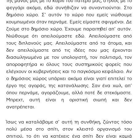
της μάνας μας με το καβλί του πατέρα μας, ο ήλιος με το
φεγγάρι ακόμα, εδώ συνήθιζαν να συναντιούνται. Στο
δημόσιο χώρο. Σ’ αυτόν το χώρο που εμείς νιώθουμε
κουμπωμένοι όταν περνάμε. Εμείς είμαστε σφιγμένοι. Δε
ζούμε στο δημόσιο χώρο. Έχουμε παραιτηθεί απ’ αυτόν.
Νιώθουμε ότι απειλούμαστε εδώ. Απειλούμαστε από
τους διπλανούς μας. Απειλούμαστε από τα άτομα, και
δεν απειλούμαστε από τις ιδέες που μας έρχονται
διασωληνωμένα με τον υπολογιστή, τον πολιτισμό, τον
αποροφητήρα κι όλους τους συστημικούς φορείς που
ελέγχουν οι κυβερνήσεις και το παγκόσμιο κεφάλαιο. Αν
ο δημόσιος χώρος υπάρχει ακόμα είναι γιατί επιτελεί το
έργο της αγοράς, της κατανάλωσης. Σαν ένα χωλ, απ’
όπου περνάμε, αγοράζουμε, αλλά ποτέ δε στεκόμαστε.
Μπρεχτ, αυτή είναι η οριστική σιωπή και δεν
ανατρέπεται.
Ίσως να καταλάβαμε σ’ αυτή τη συνθήκη, ζώντας τόσο
πολύ μέσα στο σπίτι, στον κλειστό οργανισμό του
σπιτιού, το ότι να κατέχεις ένα σπίτι δεν είναι καμιά