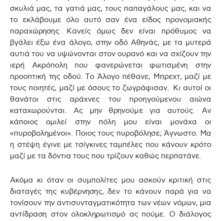
σκυλιά μας, τα γατιά μας, τους παπαγάλους μας, και να
το εκλάβουμε όλο αυτό σαν ένα είδος προνομιακής
παραχώρησης. Κανείς όμως δεν είναι πρόθυμος να
βγάλει έξω ένα άλογο, στην οδό Αθηνάς, με τα μυτερά
αυτιά του να υψώνονται στον ουρανό και να σχίζουν την
ιερή Ακρόπολη που φανερώνεται φωτισμένη στην
προοπτική της οδού. Το Άλογο πέθανε, Μπρεχτ, μαζί με
τους ποιητές, μαζί με όσους το ζωγράφισαν. Κι αυτοί οι
θανάτοι στις αράχνες του προηγούμενου αιώνα
καταχωρούνται. Ας μην θρηνούμε για αυτούς. Αν
κάποιος ομιλεί στην πόλη μου είναι μονάχα οι
«πυροβολημένοι». Ποιος τους πυροβόλησε; Άγνωστο. Μα
η στέψη έγινε με τσίγκινες ταμπέλες που κάνουν κρότο
μαζί με τα δόντια τους που τρίζουν καθώς περπατάνε.
Ακόμα κι όταν οι συμπολίτες μου ασκούν κριτική στις
διαταγές της κυβέρνησης, δεν το κάνουν παρά για να
τονίσουν την αντισυνταγματικότητα των νέων νόμων, μια
αντίδραση στον ολοκληρωτισμό ας πούμε. Ο διάλογος