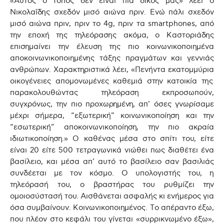
«Αυτός ο τόπος δεν είναι πια δικός μας» λέει ο
Νικολαΐδης σχεδόν μισό αιώνα πριν. Ενώ πάλι σχεδόν
μισό αιώνα πριν, πριν το 4g, πριν τα smartphones, από
την εποχή της τηλεόρασης ακόμα, ο Καστοριάδης
επισημαίνει την έλευση της πιο κοινωνικοποιημένα
αποκοινωνικοποιημένης τάξης πραγμάτων και γεννιάς
ανθρώπων. Χαρακτηριστικά λέει, «Πενήντα εκατομμύρια
οικογένειες απομονωμένες καθεμιά στην κατοικία της
παρακολουθώντας τηλεόραση εκπροσωπούν,
συγχρόνως, την πιο προχωρημένη, απ’ όσες γνωρίσαμε
μέχρι σήμερα, “εξωτερική” κοινωνικοποίηση και την
“εσωτερική” αποκοινωνικοποίηση, την πιο ακραία
ιδιωτικοποίηση.» Ο καθένας μέσα στο σπίτι του, είτε
είναι 20 είτε 500 τετραγωνικά νιώθει πως διαθέτει ένα
βασίλειο, και μέσα απ’ αυτό το βασίλειο σαν βασιλιάς
συνδέεται με τον κόσμο. Ο υπολογιστής του, η
τηλεόρασή του, ο βραστήρας του ρυθμίζει την
ομοιοσύστασή του. Αισθάνεται ασφαλής κι ενήμερος για
όσα συμβαίνουν. Κοινωνικοποιημένος. Το απέραντο έξω,
που πλέον στο κεφάλι του γίνεται «συρρικνωμένο έξω»,