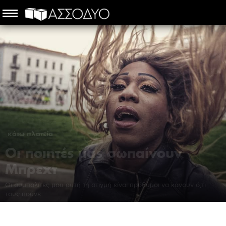
κάτω πλατεία
Οι ποιητές μας σωπαίνουν
Μπρεχτ
Οι συμπολίτες μου αυτή τη στιγμή είναι πρόθυμοι να κάνουν ό,τι
τους πούνε
Γιώργος Ευθυμίου
-
22 Νοεμβρίου 2020