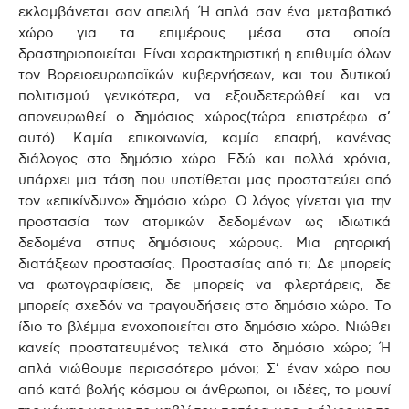
εκλαμβάνεται σαν απειλή. Ή απλά σαν ένα μεταβατικό
χώρο για τα επιμέρους μέσα στα οποία
δραστηριοποιείται. Είναι χαρακτηριστική η επιθυμία όλων
τον Βορειοευρωπαϊκών κυβερνήσεων, και του δυτικού
πολιτισμού γενικότερα, να εξουδετερώθεί και να
απονευρωθεί ο δημόσιος χώρος(τώρα επιστρέφω σ’
αυτό). Καμία επικοινωνία, καμία επαφή, κανένας
διάλογος στο δημόσιο χώρο. Εδώ και πολλά χρόνια,
υπάρχει μια τάση που υποτίθεται μας προστατεύει από
τον «επικίνδυνο» δημόσιο χώρο. Ο λόγος γίνεται για την
προστασία των ατομικών δεδομένων ως ιδιωτικά
δεδομένα στπυς δημόσιους χώρους. Μια ρητορική
διατάξεων προστασίας. Προστασίας από τι; Δε μπορείς
να φωτογραφίσεις, δε μπορείς να φλερτάρεις, δε
μπορείς σχεδόν να τραγουδήσεις στο δημόσιο χώρο. Το
ίδιο το βλέμμα ενοχοποιείται στο δημόσιο χώρο. Νιώθει
κανείς προστατευμένος τελικά στο δημόσιο χώρο; Ή
απλά νιώθουμε περισσότερο μόνοι; Σ’ έναν χώρο που
από κατά βολής κόσμου οι άνθρωποι, οι ιδέες, το μουνί