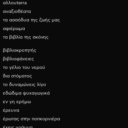
αλλουterra
αναξιοθέατα
τα ασσόδυα της ζωής μας
αφιέρωμα
τα βιβλία της σκόνης
βιβλιοκροτητής
βιβλιοφάνειες
το γέλιο του νερού
δια στόματος
το δυναμώνεις λίγο
εδώδιμα ψυχαγωγικά
εν γη ερήμω
έρευνα
έρωτας στην ποπκορνιέρα
έχεις γράμμα