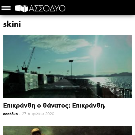
Αρχική
skini
skini
Επικράνθη ο θάνατος; Επικράνθη.
-
27 Απριλίου 2020
ασσόδυο