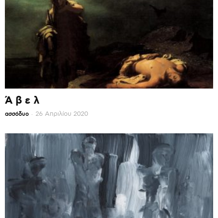
Ά β ε λ
-
26 Απριλίου 2020
ασσόδυο