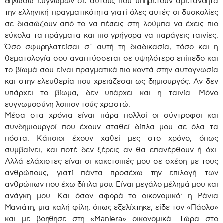
δηλώσω ευγνώμων σε αυτούς που υπηρετούν αμετανόητα
την ελληνική πραγματικότητα γιατί όλες αυτές οι δυσκολίες
σε διασώζουν από το να πέσεις στη λούμπα να έχεις πιο
εύκολα τα πράγματα και πιο γρήγορα να παράγεις ταινίες.
Όσο σφυρηλατείσαι σ` αυτή τη διαδικασία, τόσο και η
θεματολογία σου αναπτύσσεται σε υψηλότερο επίπεδο και
το βίωμά σου είναι πραγματικά πιο κοντά στην αυτογνωσία
και στην ελευθερία που χρειάζεσαι ως δημιουργός. Αν δεν
υπάρχει το βίωμα, δεν υπάρχει και η ταινία. Μόνο
ευγνωμοσύνη λοιπον τούς χρωστώ.
Μέσα στα χρόνια είναι πάρα πολλοί οι σύντροφοι και
συνδημιουργοί που έχουν σταθεί δίπλα μου σε όλα τα
πόστα. Κάποιοι έχουν χαθεί μες στο χρόνο, όπως
συμβαίνει, και ποτέ δεν ξέρεις αν θα επανέρθουν ή όχι.
Αλλά ελάχιστες είναι οι κακοτοπιές μου σε σχέση με τους
ανθρώπους, γιατί πάντα προσέχω την επιλογή των
ανθρώπων που έχω δίπλα μου. Είναι μεγάλο μέλημά μου και
ανάγκη μου. Και όσον αφορά το οικονομικό: η Ράνια
Μανιάτη, μια καλή φίλη, όπως εξελίχτηκε, είδε τον «Πάολο»
και με βοηθησε στη «Maniera» οικονομικά. Τώρα στο