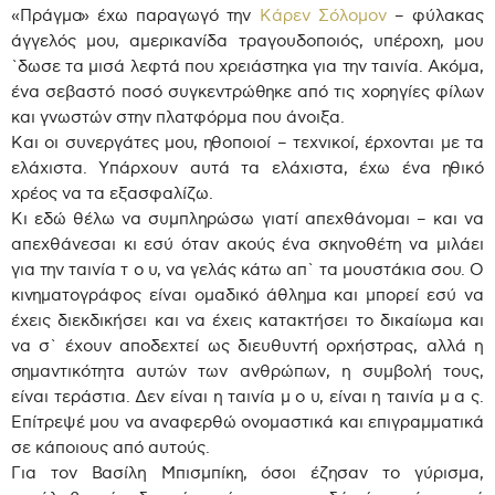
«Πράγμα» έχω παραγωγό την
Κάρεν Σόλομον
– φύλακας
άγγελός μου, αμερικανίδα τραγουδοποιός, υπέροχη, μου
`δωσε τα μισά λεφτά που χρειάστηκα για την ταινία. Ακόμα,
ένα σεβαστό ποσό συγκεντρώθηκε από τις χορηγίες φίλων
και γνωστών στην πλατφόρμα που άνοιξα.
Και οι συνεργάτες μου, ηθοποιοί – τεχνικοί, έρχονται με τα
ελάχιστα. Υπάρχουν αυτά τα ελάχιστα, έχω ένα ηθικό
χρέος να τα εξασφαλίζω.
Κι εδώ θέλω να συμπληρώσω γιατί απεχθάνομαι – και να
απεχθάνεσαι κι εσύ όταν ακούς ένα σκηνοθέτη να μιλάει
για την ταινία τ ο υ, να γελάς κάτω απ` τα μουστάκια σου. Ο
κινηματογράφος είναι ομαδικό άθλημα και μπορεί εσύ να
έχεις διεκδικήσει και να έχεις κατακτήσει το δικαίωμα και
να σ` έχουν αποδεχτεί ως διευθυντή ορχήστρας, αλλά η
σημαντικότητα αυτών των ανθρώπων, η συμβολή τους,
είναι τεράστια. Δεν είναι η ταινία μ ο υ, είναι η ταινία μ α ς.
Επίτρεψέ μου να αναφερθώ ονομαστικά και επιγραμματικά
σε κάποιους από αυτούς.
Για τον Βασίλη Μπισμπίκη, όσοι έζησαν το γύρισμα,