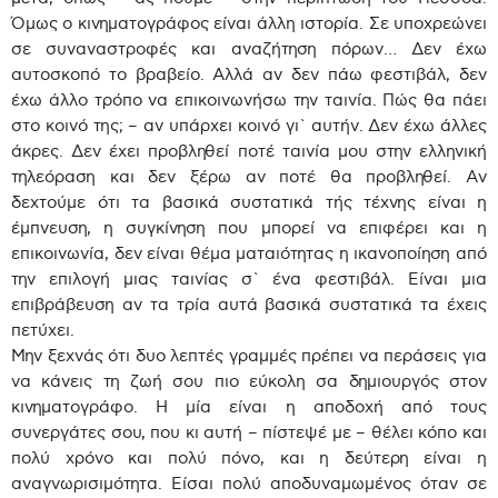
Όμως ο κινηματογράφος είναι άλλη ιστορία. Σε υποχρεώνει
σε συναναστροφές και αναζήτηση πόρων… Δεν έχω
αυτοσκοπό το βραβείο. Αλλά αν δεν πάω φεστιβάλ, δεν
έχω άλλο τρόπο να επικοινωνήσω την ταινία. Πώς θα πάει
στο κοινό της; – αν υπάρχει κοινό γι` αυτήν. Δεν έχω άλλες
άκρες. Δεν έχει προβληθεί ποτέ ταινία μου στην ελληνική
τηλεόραση και δεν ξέρω αν ποτέ θα προβληθεί. Αν
δεχτούμε ότι τα βασικά συστατικά τής τέχνης είναι η
έμπνευση, η συγκίνηση που μπορεί να επιφέρει και η
επικοινωνία, δεν είναι θέμα ματαιότητας η ικανοποίηση από
την επιλογή μιας ταινίας σ` ένα φεστιβάλ. Είναι μια
επιβράβευση αν τα τρία αυτά βασικά συστατικά τα έχεις
πετύχει.
Μην ξεχνάς ότι δυο λεπτές γραμμές πρέπει να περάσεις για
να κάνεις τη ζωή σου πιο εύκολη σα δημιουργός στον
κινηματογράφο. Η μία είναι η αποδοχή από τους
συνεργάτες σου, που κι αυτή – πίστεψέ με – θέλει κόπο και
πολύ χρόνο και πολύ πόνο, και η δεύτερη είναι η
αναγνωρισιμότητα. Είσαι πολύ αποδυναμωμένος όταν σε