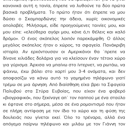
κανονικά αυτή η τανία, έπρεπε να λυθούνε τα δύο πρώτα
βασικά προβλήματα. Το πρώτο ήταν ότι έπρεπε να μου
δώσει ο Σκαμπαρδώνης την άδεια, χωρίς οικονομικές
απολαβές. Μιλήσαμε, είδε προηγούμενες ταινίες μου, και
μου είπε: «ελεύθερα αγόρι μου, κάνε ό,τι θέλεις και καλό
δρόμο». Ο ένας σκόπελος λοιπόν παρεκάμφθη. Ο άλλος
μεγάλος σκόπελος ήταν ο χώρος, τα σφαγεία. Πανάκριβη
ιστορία. Αν ερχόντουσαν οι Αμερικάνοι θα `πρεπε να
δίνανε χιλιάδες δολάρια για να κλείσουν έναν τέτοιο χώρο
για γύρισμα. Άρχισα να μπαίνω στο ίντερνετ, να ρωτάω, να
ψάχνω, έχω βάλει στο χαρτί μου 3-4 ονόματα, και δεν
αποφασίζω να κάνω αυτό το γαμημένο τηλέφωνο γιατί
τρέμω σε μια άρνηση. Από διαίσθηση είχα βρει τα Σφαγεία
Παλυβού στα Στύρα Ευβοίας, που είχαν ένα φοβερό
«βιογραφικό», που ξεκίναγε απ` τον παππού με ένα σταύλο
κι έφτανε στο σήμερα, μέσα σε ένα ρομαντισμό που ήταν
σε πλήρη αντίφαση με τον ίδιο το χώρο και τη φύση της
δουλειάς που γίνεται εκεί. Όλο το τρέναρα, αλλά ένα
απόγεμα παίρνω τηλέφωνο και μιλάω με τον Γιάννη τον