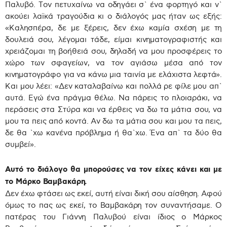
Παλυβό. Τον πετυχαίνω να οδηγάει σ` ένα φορτηγό και ν`
ακούει λαϊκά τραγούδια κι ο διάλογός μας ήταν ως εξής:
«Καλησπέρα, δε με ξέρεις, δεν έχω καμία σχέση με τη
δουλειά σου, λέγομαι τάδε, είμαι κινηματογραφιστής και
χρειάζομαι τη βοήθειά σου, δηλαδή να μου προσφέρεις το
χώρο των σφαγείων, να τον αγιάσω μέσα από τον
κινηματογράφο για να κάνω μια ταινία με ελάχιστα λεφτά».
Και μου λέει: «Δεν καταλαβαίνω και πολλά ρε φίλε μου απ`
αυτά. Εγώ ένα πράγμα θέλω. Να πάρεις το πλοιαράκι, να
περάσεις στα Στύρα και να έρθεις να δω τα μάτια σου, να
μου τα πεις από κοντά. Αν δω τα μάτια σου και μου τα πεις,
δε θα `χω κανένα πρόβλημα ή θα`χω. Ένα απ` τα δύο θα
συμβεί».
Αυτό το διάλογο θα μπορούσες να τον είχες κάνει και με
το Μάρκο Βαμβακάρη.
Δεν έχω φτάσει ως εκεί, αυτή είναι δική σου αίσθηση. Αφού
όμως το πας ως εκεί, το Βαμβακάρη τον συναντήσαμε. Ο
πατέρας του Γιάννη Παλυβού είναι ίδιος ο Μάρκος