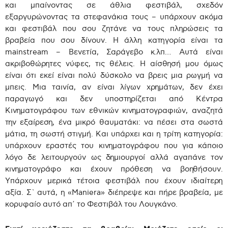
και μπαίνοντας σε άθλια φεστιβάλ, σχεδόν
εξαργυρώνοντας τα στεφανάκια τους – υπάρχουν ακόμα
και φεστιβάλ που σου ζητάνε να τους πληρώσεις τα
βραβεία που σου δίνουν. Η άλλη κατηγορία είναι τα
mainstream – Βενετία, Σαράγεβο κ.λπ… Αυτά είναι
ακριβοθώρητες νύφες, τις θέλεις. Η αίσθησή μου όμως
είναι ότι εκεί είναι πολύ δύσκολο να βρεις μια ρωγμή να
μπεις. Μια ταινία, αν είναι λίγων χρημάτων, δεν έχει
παραγωγό και δεν υποστηρίζεται από Κέντρα
Κινηματογράφου των εθνικών κινηματογραφιών, αναζητά
την εξαίρεση, ένα μικρό θαυματάκι: να πέσει στα σωστά
μάτια, τη σωστή στιγμή. Και υπάρχει και η τρίτη κατηγορία:
υπάρχουν εραστές του κινηματογράφου που για κάποιο
λόγο δε λειτουργούν ως δημιουργοί αλλά αγαπάνε τον
κινηματογράφο και έχουν πρόθεση να βοηθήσουν.
Υπάρχουν μερικά τέτοια φεστιβάλ που έχουν ιδιαίτερη
αξία. Σ` αυτά, η «Maniera» διέπρεψε και πήρε βραβεία, με
κορυφαίο αυτό απ΄ το Φεστιβάλ του Λουγκάνο.