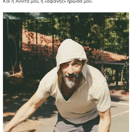
Και η Αννίτα μου, η «αφανής» ηρωίδα μου..