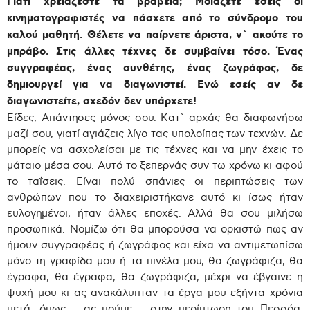
Γιατί χρειάζεστε τα βραβεία; Μοιάζετε εσείς οι
κινηματογραφιστές να πάσχετε από το σύνδρομο του
καλού μαθητή. Θέλετε να παίρνετε άριστα, ν` ακούτε το
μπράβο. Στις άλλες τέχνες δε συμβαίνει τόσο. Ένας
συγγραφέας, ένας συνθέτης, ένας ζωγράφος, δε
δημιουργεί για να διαγωνιστεί. Ενώ εσείς αν δε
διαγωνιστείτε, σχεδόν δεν υπάρχετε!
Είδες; Απάντησες μόνος σου. Κατ` αρχάς θα διαφωνήσω
μαζί σου, γιατί αγιάζεις λίγο τας υπολοίπας των τεχνών. Δε
μπορείς να ασχολείσαι με τις τέχνες και να μην έχεις το
μάταιο μέσα σου. Αυτό το ξεπερνάς συν τω χρόνω κι αφού
το ταΐσεις. Είναι πολύ σπάνιες οι περιπτώσεις των
ανθρώπων που το διαχειριστήκανε αυτό κι ίσως ήταν
ευλογημένοι, ήταν άλλες εποχές. Αλλά θα σου μιλήσω
προσωπικά. Νομίζω ότι θα μπορούσα να ορκιστώ πως αν
ήμουν συγγραφέας ή ζωγράφος και είχα να αντιμετωπίσω
μόνο τη γραφίδα μου ή τα πινέλα μου, θα ζωγράφιζα, θα
έγραφα, θα έγραφα, θα ζωγράφιζα, μέχρι να έβγαινε η
ψυχή μου κι ας ανακάλυπταν τα έργα μου εξήντα χρόνια
μετά, όπως – ας πούμε – στην περίπτωση του Πεσσόα.