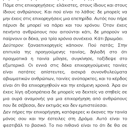
Πάμε στις επιχορηγήσεις: ελάχιστες, στους ίδιους και στους
ίδιους ανθρώπους. Και πού είναι το λάθος: δε μπορείς να
μην έχεις στις επιχορηγήσεις μια επετηρίδα. Αυτός που πήρε
πέρυσι δε μπορεί να πάρει και του χρόνου. Όταν έχεις
πενήντα ανθρώπους που αιτούνται κάτι, δε μπορούν να
παίρνουν οι δέκα, για τρία χρόνια συνέχεια. Κάτι βρωμάει.
Δεύτερον: ξαναεπιχορηγείς κάποιον. Πού πατάς; Στην
επιτυχία της προηγούμενης ταινίας, δηλαδή στο ότι
πραγματικά η ταινία μίλησε, συγκίνησε, ταξίδεψε στο
εξωτερικό. Οι εννιά στις δέκα επιχορηγούμενες ταινίες
είναι πατάτες απίστευτες, αισχρά συνονθυλεύματα
αβιωματικών ανθρώπων, ταινίες ανύπαρκτες, και το κέρδος
είναι ότι θα επιχορηγηθούν και την επόμενη χρονιά. Άρα αν
έχεις λίγη αξιοπρέπεια δε μπορείς να δεχτείς να στηθείς σε
μια ουρά αναμονής για μια επιχορήγηση από ανθρώπους
που δε σέβεσαι, δεν εκτιμάς και δεν εμπιστεύεσαι.
Δεν πήρες την επιχορήγηση, κατάφερες κι έκανες την ταινία
μόνος σου και την έστειλες στη Δράμα. Αυτό είναι το
φεστιβάλ το βασικό. Το πιο πιθανό είναι το ότι δε θα σε