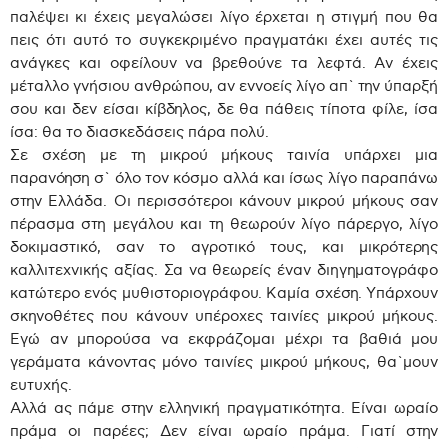
παλέψει κι έχεις μεγαλώσει λίγο έρχεται η στιγμή που θα
πεις ότι αυτό το συγκεκριμένο πραγματάκι έχει αυτές τις
ανάγκες και οφείλουν να βρεθούνε τα λεφτά. Αν έχεις
μέταλλο γνήσιου ανθρώπου, αν εννοείς λίγο απ` την ύπαρξή
σου και δεν είσαι κίβδηλος, δε θα πάθεις τίποτα φίλε, ίσα
ίσα: θα το διασκεδάσεις πάρα πολύ.
Σε σχέση με τη μικρού μήκους ταινία υπάρχει μια
παρανόηση σ` όλο τον κόσμο αλλά και ίσως λίγο παραπάνω
στην Ελλάδα. Οι περισσότεροι κάνουν μικρού μήκους σαν
πέρασμα στη μεγάλου και τη θεωρούν λίγο πάρεργο, λίγο
δοκιμαστικό, σαν το αγροτικό τους, και μικρότερης
καλλιτεχνικής αξίας. Σα να θεωρείς έναν διηγηματογράφο
κατώτερο ενός μυθιστοριογράφου. Καμία σχέση. Υπάρχουν
σκηνοθέτες που κάνουν υπέροχες ταινίες μικρού μήκους.
Εγώ αν μπορούσα να εκφράζομαι μέχρι τα βαθιά μου
γεράματα κάνοντας μόνο ταινίες μικρού μήκους, θα`μουν
ευτυχής.
Αλλά ας πάμε στην ελληνική πραγματικότητα. Είναι ωραίο
πράμα οι παρέες; Δεν είναι ωραίο πράμα. Γιατί στην