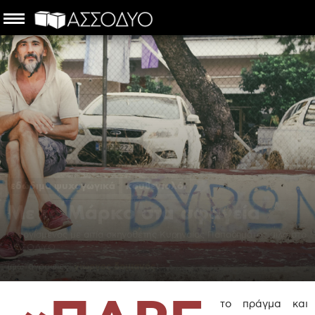
εδώδιμα ψυχαγωγικά
κουβεντολόι
Με το Μάρκο στα σφαγεία
Ο οργισμένος με αιτία σκηνοθέτης Κυρηναίος Παπαδημάτος μιλά στο
ΑΣΣΟΔΥΟ
(φωτογραφίες:
γιώργος δομιανός
)
Χαρίλαος Τρουβάς
-
25 Σεπτεμβρίου 2020
το πράγμα και