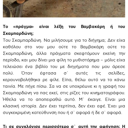
Το «πράγμα» είναι λέξη του Βαμβακάρη ή του
Σκαμπαρδώνη;
Του Σκαμπαρδώνη. Να μιλήσουμε για το διήγημα; Δεν είχα
καθόλου στο νου μου ούτε το Βαμβακάρη ούτε το
Σκαμπαρδώνη, άλλα πράγματα σκεφτόμουν εκείνη την
περίοδο, και μου δίνει μια φίλη το μυθιστόρημα – μόλις είχα
τελειώσει ένα βιβλίο του με διηγήματα που μου άρεσε
πολύ. Όταν έφτασα σ` αυτές τις σελίδες,
κεραυνοβολήθηκα ρε φίλε. Είπα, θέλω αυτό να το κάνω
ταινία. Με πήγε πίσω. Σα να σε υποχρέωνε κι η γραφή του
Σκαμπαρδώνη να πας εκεί, στις ρίζες του κινηματογράφου.
Ήθελα να το αποπειραθώ αυτό. Μ` έκαιγε. Είναι μια
κλασική ιστορία. Δεν έχει τερτίπια, δεν έχει εφέ. Έχει μια
συγκεκριμένη κατεύθυνση που ή σ` αφορά ή δε σ` αφορά.
Τι σε συγκλόνισε περισσότερο σ` αυτή την αφήγηση; Η