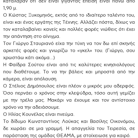
κατάλαβαν ότι δεν είναι γίγαντας επειδή είναι πάνω από
1,90 μ.
Ο Κώστας Ξυκομηνός, εκτός από το ιδιαίτερο ταλέντο του,
είναι και ένας εργάτης της Τέχνης. Αλλάζει πόστα, δίχως να
τον καταλαβαίνει κανείς και πολλές φορές νιώθεις ότι έχει
την απάντηση στο αίνιγμα.
Τον Γιώργο Σταυριανό είχα την τύχη να τον δω επί σκηνής
αρκετές φορές και γνωρίζω το «γκελ» του. (Γιώργο, σου
χρωστάω κάτι ακόμα…)
Η Φαίδρα Σούτου είναι από τις καλύτερες κινησιολόγους
που διαθέτουμε. Το να την βάλεις και μπροστά από την
κάμερα, είναι απόλαυση.
Ο Στέλιος Δημόπουλος είναι πλέον ο μικρός μου αδερφός.
Όσο περνάει ο χρόνος στην κλεψύδρα, τόσο αυτή γεμίζει
με την τρέλα μας. Μακάρι να έχουμε και τον αντίστοιχο
χρόνο να την αδειάσουμε.
Ο Ηλίας Κουνέλας είναι πνεύμα.
Το δίδυμο Κωνσταντίνος Λούκας και Βασίλης Οικονόμου,
δε χωράει σε μια γραμμή. Η απαγγελία του Τειρεσία, σε
παράσταση της ομάδας ΘΕΑΜΑ, με στοίχειωσε για καιρό.