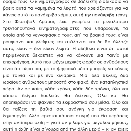
όραμά τους. Ο κινηματογράφος σε βάζει στη διαδικασία να
βρεις αυτά τα γαμημένα τα λεφτά που χρειάζονται για να
κάνεις αυτό το πανάκριβο χόμπυ, αυτή την πανάκριβη τέχνη.
Στο Φεστιβάλ Δράμας έχω γνωρίσει τα μεγαλύτερα
τρεντοπούτανα κινηματογραφιστές που υπάρχουνε, τα
οποία από τα γεννοφάσκια τους, απ` τα βρακιά τους, είναι
ρουφιάνοι και γλείφτες και ατάλαντοι και δε θα άλλαζε
αυτό, είχαν – δεν είχαν λεφτά. Η αλήθεια είναι ότι αυτοί
περιμένουνε δεκαετίες για να κάνουνε μια ταινία με
επιχορήγηση. Αυτό που ψέγω μερικές φορές σε ανθρώπους
είναι ότι τώρα πια, με τα ψηφιακά μέσα μπορείς να κάνεις
μια ταινία και με ένα χιλιάρικο. Μια ιδέα θέλεις, δυο
ωραίους ανθρώπους μπροστά στο φακό, ένα καταπληκτικό
χώρο. Αν σε καίει, κάθε χρόνο, κάθε δύο χρόνια, όλο και
κάποιο δείγμα δουλειάς θα δείχνεις. Όλο και θα
αποπειράσαι να ψάχνεις τα εκφραστικά σου μέσα. Όλο και
θα ταΐζεις τη βαθιά σου ανάγκη για έκφραση και
δημιουργία. Αλλά έρχεται κάποια στιγμή που θα περάσεις
στην αντίπερα όχθη – γιατί αν μιλάμε για μεγάλου μήκους,
αυτή η όχθη είναι σίγουρα από την άλλη μεριά – κι αν έχεις