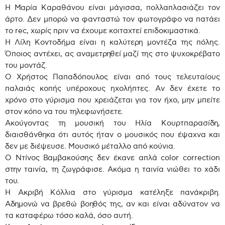
Η Μαρία Καραθάνου είναι μάγισσα, πολλαπλασιάζει τον
άρτο. Δεν μπορώ να φανταστώ τον φωτογράφο να πατάει
το rec, χωρίς πριν να έχουμε κοιταχτεί επιδοκιμαστικά.
Η Λίλη Κοντοδήμα είναι η καλύτερη μοντέζα της πόλης.
Όποιος αντέχει, ας αναμετρηθεί μαζί της στο ψυχοκρέβατο
του μοντάζ.
Ο Χρήστος Παπαδόπουλος είναι από τους τελευταίους
παλαιάς κοπής υπέροχους ηχολήπτες. Αν δεν έχετε το
χρόνο στο γύρισμα που χρειάζεται για τον ήχο, μην μπείτε
στον κόπο να του τηλεφωνήσετε.
Ακούγοντας τη μουσική του Ηλία Κουρτπαρασίδη,
διαισθάνθηκα ότι αυτός ήταν ο μουσικός που έψαχνα και
δεν με διέψευσε. Μουσικό μέταλλο από κούνια.
Ο Ντίνος Βαμβακούσης δεν έκανε απλά color correction
στην ταινία, τη ζωγράφισε. Ακόμα η ταινία νιώθει το χάδι
του.
Η Ακριβή Κόλλια στο γύρισμα κατέληξε πανάκριβη.
Αδημονώ να βρεθώ βοηθός της, αν και είναι αδύνατον να
τα καταφέρω τόσο καλά, όσο αυτή.