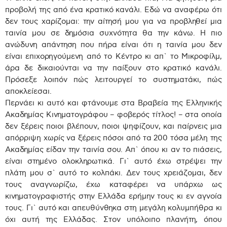
προβολή της από ένα κρατικό κανάλι. Εδώ να αναφέρω ότι
δεν τους χαρίζομαι: την αίτησή μου για να προβληθεί μια
ταινία μου σε δημόσια συχνότητα θα την κάνω. Η πιο
ανώδυνη απάντηση που πήρα είναι ότι η ταινία μου δεν
είναι επιχορηγούμενη από το Κέντρο κι απ` το Μικροφίλμ,
άρα δε δικαιούνται να την παίξουν στο κρατικό κανάλι.
Πρόσεξε λοιπόν πώς λειτουργεί το συστηματάκι, πώς
αποκλείεσαι.
Περνάει κι αυτό και φτάνουμε στα Βραβεία της Ελληνικής
Ακαδημίας Κινηματογράφου – φοβερός τίτλος! – στα οποία
δεν ξέρεις ποιοι βλέπουν, ποιοι ψηφίζουν, και παίρνεις μια
απόρριψη χωρίς να ξέρεις πόσοι από τα 200 τόσα μέλη της
Ακαδημίας είδαν την ταινία σου. Απ` όπου κι αν το πιάσεις,
είναι στημένο ολοκληρωτικά. Γι` αυτό έχω στρέψει την
πλάτη μου σ` αυτό το κολπάκι. Δεν τους χρειάζομαι, δεν
τους αναγνωρίζω, έχω καταφέρει να υπάρχω ως
κινηματογραφιστής στην Ελλάδα ερήμην τους κι εν αγνοία
τους. Γι` αυτό και απευθύνθηκα στη μεγάλη κολυμπήθρα κι
όχι αυτή της Ελλάδας. Στον υπόλοιπο πλανήτη, όπου