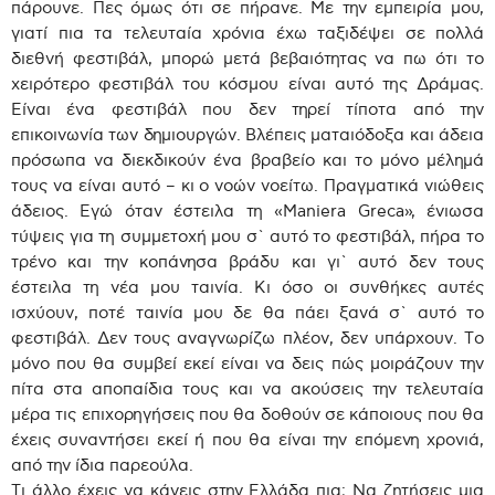
πάρουνε. Πες όμως ότι σε πήρανε. Με την εμπειρία μου,
γιατί πια τα τελευταία χρόνια έχω ταξιδέψει σε πολλά
διεθνή φεστιβάλ, μπορώ μετά βεβαιότητας να πω ότι το
χειρότερο φεστιβάλ του κόσμου είναι αυτό της Δράμας.
Είναι ένα φεστιβάλ που δεν τηρεί τίποτα από την
επικοινωνία των δημιουργών. Βλέπεις ματαιόδοξα και άδεια
πρόσωπα να διεκδικούν ένα βραβείο και το μόνο μέλημά
τους να είναι αυτό – κι ο νοών νοείτω. Πραγματικά νιώθεις
άδειος. Εγώ όταν έστειλα τη «Maniera Greca», ένιωσα
τύψεις για τη συμμετοχή μου σ` αυτό το φεστιβάλ, πήρα το
τρένο και την κοπάνησα βράδυ και γι` αυτό δεν τους
έστειλα τη νέα μου ταινία. Κι όσο οι συνθήκες αυτές
ισχύουν, ποτέ ταινία μου δε θα πάει ξανά σ` αυτό το
φεστιβάλ. Δεν τους αναγνωρίζω πλέον, δεν υπάρχουν. Το
μόνο που θα συμβεί εκεί είναι να δεις πώς μοιράζουν την
πίτα στα αποπαίδια τους και να ακούσεις την τελευταία
μέρα τις επιχορηγήσεις που θα δοθούν σε κάποιους που θα
έχεις συναντήσει εκεί ή που θα είναι την επόμενη χρονιά,
από την ίδια παρεούλα.
Τι άλλο έχεις να κάνεις στην Ελλάδα πια; Να ζητήσεις μια