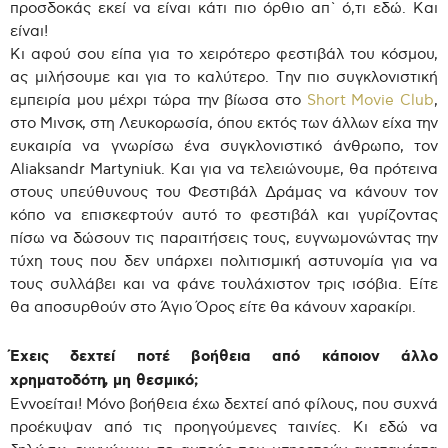
προσδοκάς εκεί να είναι κάτι πιο όρθιο απ` ό,τι εδώ. Και
είναι!
Κι αφού σου είπα για το χειρότερο φεστιβάλ του κόσμου,
ας μιλήσουμε και για το καλύτερο. Την πιο συγκλονιστική
εμπειρία μου μέχρι τώρα την βίωσα στο
Short Movie Club
,
στο Μινσκ, στη Λευκορωσία, όπου εκτός των άλλων είχα την
ευκαιρία να γνωρίσω ένα συγκλονιστικό άνθρωπο, τον
Aliaksandr Martyniuk. Και για να τελειώνουμε, θα πρότεινα
στους υπεύθυνους του Φεστιβάλ Δράμας να κάνουν τον
κόπο να επισκεφτούν αυτό το φεστιβάλ και γυρίζοντας
πίσω να δώσουν τις παραιτήσεις τους, ευγνωμονώντας την
τύχη τους που δεν υπάρχει πολιτισμική αστυνομία για να
τους συλλάβει και να φάνε τουλάχιστον τρις ισόβια. Είτε
θα αποσυρθούν στο Άγιο Όρος είτε θα κάνουν χαρακίρι.
Έχεις δεχτεί ποτέ βοήθεια από κάποιον άλλο
χρηματοδότη, μη θεσμικό;
Εννοείται! Μόνο βοήθεια έχω δεχτεί από φίλους, που συχνά
προέκυψαν από τις προηγούμενες ταινίες. Κι εδώ να