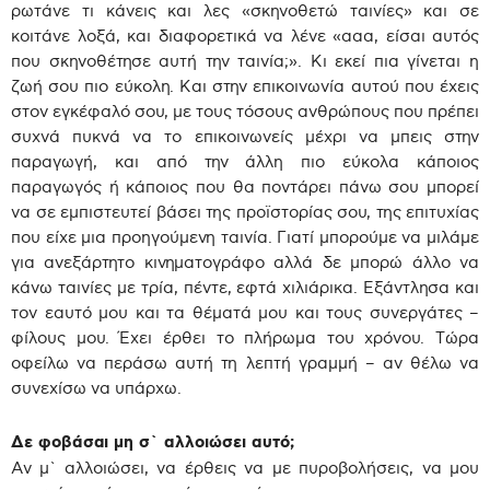
ρωτάνε τι κάνεις και λες «σκηνοθετώ ταινίες» και σε
κοιτάνε λοξά, και διαφορετικά να λένε «ααα, είσαι αυτός
που σκηνοθέτησε αυτή την ταινία;». Κι εκεί πια γίνεται η
ζωή σου πιο εύκολη. Και στην επικοινωνία αυτού που έχεις
στον εγκέφαλό σου, με τους τόσους ανθρώπους που πρέπει
συχνά πυκνά να το επικοινωνείς μέχρι να μπεις στην
παραγωγή, και από την άλλη πιο εύκολα κάποιος
παραγωγός ή κάποιος που θα ποντάρει πάνω σου μπορεί
να σε εμπιστευτεί βάσει της προϊστορίας σου, της επιτυχίας
που είχε μια προηγούμενη ταινία. Γιατί μπορούμε να μιλάμε
για ανεξάρτητο κινηματογράφο αλλά δε μπορώ άλλο να
κάνω ταινίες με τρία, πέντε, εφτά χιλιάρικα. Εξάντλησα και
τον εαυτό μου και τα θέματά μου και τους συνεργάτες –
φίλους μου. Έχει έρθει το πλήρωμα του χρόνου. Τώρα
οφείλω να περάσω αυτή τη λεπτή γραμμή – αν θέλω να
συνεχίσω να υπάρχω.
Δε φοβάσαι μη σ` αλλοιώσει αυτό;
Αν μ` αλλοιώσει, να έρθεις να με πυροβολήσεις, να μου