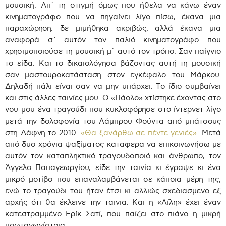
μουσική. Απ` τη στιγμή όμως που ήθελα να κάνω έναν
κινηματογράφο που να πηγαίνει λίγο πίσω, έκανα μια
παραχώρηση: δε μιμήθηκα ακριβώς, αλλά έκανα μια
αναφορά σ` αυτόν τον παλιό κινηματογράφο που
χρησιμοποιούσε τη μουσική μ` αυτό τον τρόπο. Σαν παίγνιο
το είδα. Και το δικαιολόγησα βάζοντας αυτή τη μουσική
σαν μαστουροκατάσταση στον εγκέφαλο του Μάρκου.
Δηλαδή πάλι είναι σαν να μην υπάρχει. Το ίδιο συμβαίνει
και στις άλλες ταινίες μου. Ο «Πάολο» χτίστηκε έχοντας στο
νου μου ένα τραγούδι που κυκλοφόρησε στο ίντερνετ λίγο
μετά την δολοφονία του Λάμπρου Φούντα από μπάτσους
στη Δάφνη το 2010.
«Θα ξανάρθω σε πέντε γενιές»
. Μετά
από δυο χρόνια ψαξίματος καταφερα να επικοινωνήσω με
αυτόν τον καταπληκτικό τραγουδοποιό και άνθρωπο, τον
Άγγελο Παπαγεωργίου, είδε την ταινία κι έγραψε κι ένα
μικρό μοτίβο που επαναλαμβάνεται σε κάποια μέρη της,
ενώ το τραγούδι του ήταν έτσι κι αλλιώς σχεδιασμενο εξ
αρχής ότι θα έκλεινε την ταινια. Και η «Λίλη» έχει έναν
κατεστραμμένο Ερίκ Σατί, που παίζει στο πιάνο η μικρή
πρωταγωνίστρια.