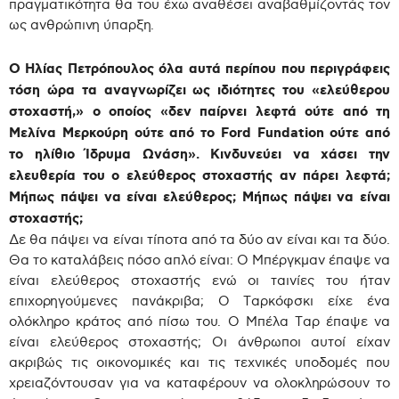
πραγματικότητα θα του έχω αναθέσει αναβαθμίζοντάς τον
ως ανθρώπινη ύπαρξη.
Ο Ηλίας Πετρόπουλος όλα αυτά περίπου που περιγράφεις
τόση ώρα τα αναγνωρίζει ως ιδιότητες του «ελεύθερου
στοχαστή,» ο οποίος «δεν παίρνει λεφτά ούτε από τη
Μελίνα Μερκούρη ούτε από το Ford Fundation ούτε από
το ηλίθιο Ίδρυμα Ωνάση». Κινδυνεύει να χάσει την
ελευθερία του ο ελεύθερος στοχαστής αν πάρει λεφτά;
Μήπως πάψει να είναι ελεύθερος; Μήπως πάψει να είναι
στοχαστής;
Δε θα πάψει να είναι τίποτα από τα δύο αν είναι και τα δύο.
Θα το καταλάβεις πόσο απλό είναι: Ο Μπέργκμαν έπαψε να
είναι ελεύθερος στοχαστής ενώ οι ταινίες του ήταν
επιχορηγούμενες πανάκριβα; Ο Ταρκόφσκι είχε ένα
ολόκληρο κράτος από πίσω του. Ο Μπέλα Ταρ έπαψε να
είναι ελεύθερος στοχαστής; Οι άνθρωποι αυτοί είχαν
ακριβώς τις οικονομικές και τις τεχνικές υποδομές που
χρειαζόντουσαν για να καταφέρουν να ολοκληρώσουν το