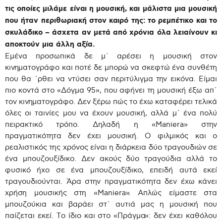
τις οποίες μιλάμε είναι η μουσική, και μάλιστα μια μουσική
που ήταν περιθωριακή στον καιρό της: το ρεμπέτικο και το
σκυλάδικο – άσχετα αν μετά από χρόνια όλα λειαίνουν κι
αποκτούν μια άλλη αξία.
Εμένα προσωπικά δε μ` αρέσει η μουσική στον
κινηματογράφο και ποτέ δε μπορώ να σκεφτώ ένα συνθέτη
που θα `ρθει να ντύσει σαν περιτύλιγμα την εικόνα. Είμαι
πιο κοντά στο «Δόγμα 95», που αφήνει τη μουσική έξω απ`
τον κινηματογράφο. Δεν ξέρω πώς το έχω καταφέρει τελικά
όλες οι ταινίες μου να έχουν μουσική, αλλά μ` ένα πολύ
πειρακτικό τρόπο. Δηλαδή η «Maniera» στην
πραγματικότητα δεν έχει μουσική. Ο φιλμικός και ο
ρεαλιστικός της χρόνος είναι η διάρκεια δύο τραγουδιών σε
ένα μπουζουξίδικο. Δεν ακούς δύο τραγούδια αλλά το
φυσικό ήχο σε ένα μπουζουξίδικο, επειδή αυτά εκεί
τραγουδιούνται. Άρα στην πραγματικότητα δεν έχω κάνει
χρήση μουσικής στη «Maniera». Απλώς είμαστε στα
μπουζούκια και βαράει στ` αυτιά μας η μουσική που
παίζεται εκεί. Το ίδιο και στο «Πράγμα»: δεν έχει καθόλου