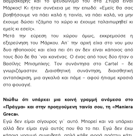
Βαμβακάρης και το ψευδώνυμό του στα Στύρα είναι
Μάρκος! Κι ήταν συνέχεια με την επωδό: «Εμείς θα σας
βοηθήσουμε να πάει καλά η ταινία, να πάει καλά, να μην
έχουμε δώσει τζάμπα το χώρο κι έχουμε ταλαιπωρηθεί κι
εμείς κι εσείς».
Μετά την εύρεση του χώρου όμως, εκκρεμούσε η
εξερεύνηση του Μάρκου. Απ` την αρχή είχα στο νου μου
δυο ηθοποιούς και είχα πει ότι αν δεν είναι κάποιος από
τους δύο δε θα `ναι κανένας. Ο ένας από τους δύο ήταν ο
Βασίλης Μπισμπίκης. Τον συνάντησα στο Cartel – δε
γνωριζόμασταν. Διαισθητική συνάντηση, διαισθητική
ανταπόκριση, μια αγκαλιά και πάμε – αφού ήπιαμε κρασιά
στο φουαγιέ.
Νιώθω ότι υπάρχει μια κοινή γραμμή ανάμεσα στο
«Πράγμα» και στην προηγούμενη ταινία σου, τη «Maniera
Greca».
Εγώ δεν είμαι σίγουρος γι` αυτό. Μπορεί και να υπάρχει
αλλά δεν είμαι εγώ αυτός που θα το πει. Εγώ δεν έχω
κάποια γραμμή συνειδητά, απλά κάθε φορά πράττω κάτι.