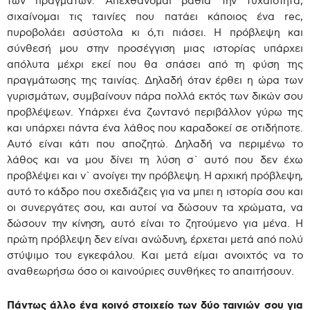
των πραγμάτων. Απεχθάνομαι βαθιά την τυχαιότητα,
σιχαίνομαι τις ταινίες που πατάει κάποιος ένα rec,
πυροβολάει ασύστολα κι ό,τι πιάσει. Η πρόβλεψη και
σύνθεσή μου στην προσέγγιση μιας ιστορίας υπάρχει
απόλυτα μέχρι εκεί που θα σπάσει από τη φύση της
πραγμάτωσης της ταινίας. Δηλαδή όταν έρθει η ώρα των
γυρισμάτων, συμβαίνουν πάρα πολλά εκτός των δικών σου
προβλέψεων. Υπάρχει ένα ζωντανό περιβάλλον γύρω της
και υπάρχει πάντα ένα λάθος που καραδοκεί σε οτιδήποτε.
Αυτό είναι κάτι που αποζητώ. Δηλαδή να περιμένω το
λάθος και να μου δίνει τη λύση σ` αυτό που δεν έχω
προβλέψει και ν` ανοίγει την πρόβλεψη. Η αρχική πρόβλεψη,
αυτό το κάδρο που σχεδιάζεις για να μπει η ιστορία σου και
οι συνεργάτες σου, και αυτοί να δώσουν τα χρώματα, να
δώσουν την κίνηση, αυτό είναι το ζητούμενο για μένα. Η
πρώτη πρόβλεψη δεν είναι ανώδυνη, έρχεται μετά από πολύ
στύψιμο του εγκεφάλου. Και μετά είμαι ανοιχτός να το
αναθεωρήσω όσο οι καινούριες συνθήκες το απαιτήσουν.
Πάντως άλλο ένα κοινό στοιχείο των δύο ταινιών σου για