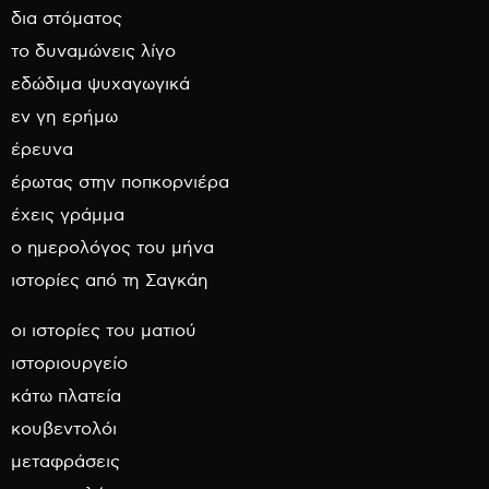
δια στόματος
το δυναμώνεις λίγο
εδώδιμα ψυχαγωγικά
εν γη ερήμω
έρευνα
έρωτας στην ποπκορνιέρα
έχεις γράμμα
ο ημερολόγος του μήνα
ιστορίες από τη Σαγκάη
οι ιστορίες του ματιού
ιστοριουργείο
κάτω πλατεία
κουβεντολόι
μεταφράσεις