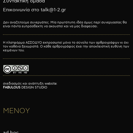
Συντακτική ομάδα
Επικοινωνία στο talk@1-2.gr
Δεν αναζητούμε συνεργάτες. Μία πρωτότυπη ιδέα όμως περί συνεργασίας θα
είναι πάντα ευπρόσδεκτη να ακουστεί και να μας διαψεύσει.
Η πλατφόρμα ΑΣΣΟΔΥΟ εκπροσωπεί μόνο το σύνολο των αρθρογράφων κι όχι
τον καθένα ξεχωριστά. Ο κάθε αρθρογράφος έχει την αποκλειστική ευθύνη των
κειμένων του.
σχεδιασμός και ανάπτυξη website:
FABULOUS
DESIGN STUDIO
ΜΕΝΟΥ
ad hoc