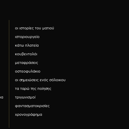
οι ιστορίες του ματιού
ιστοριουργείο
κάτω πλατεία
κουβεντολόι
μεταφράσεις
οστεοφυλάκιο
οι σημειώσεις ενός σόλοικου
τα ταρώ της ποίησης
ρα
τριγωνισμοί
φαντασματοκρισίες
χρονογράφημα