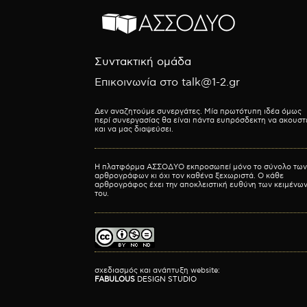
Συντακτική ομάδα
Επικοινωνία στο talk@1-2.gr
Δεν αναζητούμε συνεργάτες. Μία πρωτότυπη ιδέα όμως
περί συνεργασίας θα είναι πάντα ευπρόσδεκτη να ακουστ
και να μας διαψεύσει.
Η πλατφόρμα ΑΣΣΟΔΥΟ εκπροσωπεί μόνο το σύνολο των
αρθρογράφων κι όχι τον καθένα ξεχωριστά. Ο κάθε
αρθρογράφος έχει την αποκλειστική ευθύνη των κειμένω
του.
σχεδιασμός και ανάπτυξη website:
FABULOUS
DESIGN STUDIO