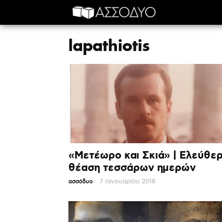
Αρχική
lapathiotis
lapathiotis
«Μετέωρο και Σκιά» | Ελεύθε
θέαση τεσσάρων ημερών
-
7 Ιανουαρίου 2018
ασσόδυο