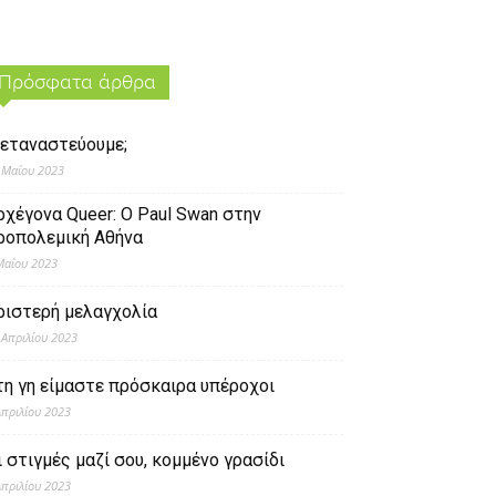
Πρόσφατα άρθρα
εταναστεύουμε;
 Μαΐου 2023
ρχέγονα Queer: O Paul Swan στην
ροπολεμική Αθήνα
Μαΐου 2023
ριστερή μελαγχολία
 Απριλίου 2023
τη γη είμαστε πρόσκαιρα υπέροχοι
Απριλίου 2023
ι στιγμές μαζί σου, κομμένο γρασίδι
Απριλίου 2023