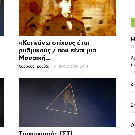
Μ
«Και κάνω στίχους έτσι
22
ρυθμικούς / που είναι μια
Μουσική...
Α
π
-
6 Ιανουαρίου 2018
Χαρίλαος Τρουβάς
8 
Α
28
Σ
7 
Ο
Τριγωνισμός [ΣΤ]
3 