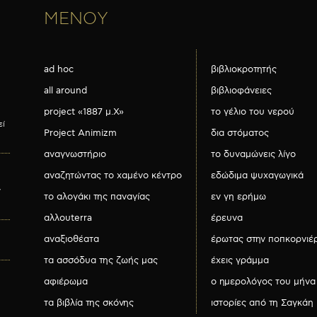
ΜΕΝΟΥ
ad hoc
βιβλιοκροτητής
all around
βιβλιοφάνειες
project «1887 μ.Χ»
το γέλιο του νερού
εί
Project Animizm
δια στόματος
αναγνωστήριο
το δυναμώνεις λίγο
αναζητώντας το χαμένο κέντρο
εδώδιμα ψυχαγωγικά
ν
το αλογάκι της παναγίας
εν γη ερήμω
αλλουterra
έρευνα
αναξιοθέατα
έρωτας στην ποπκορνιέ
τα ασσόδυα της ζωής μας
έχεις γράμμα
αφιέρωμα
ο ημερολόγος του μήνα
τα βιβλία της σκόνης
ιστορίες από τη Σαγκάη