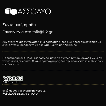
Συντακτική ομάδα
Επικοινωνία στο talk@1-2.gr
Δεν αναζητούμε συνεργάτες. Μία πρωτότυπη ιδέα όμως περί συνεργασίας θα
είναι πάντα ευπρόσδεκτη να ακουστεί και να μας διαψεύσει.
Η πλατφόρμα ΑΣΣΟΔΥΟ εκπροσωπεί μόνο το σύνολο των αρθρογράφων κι όχι
τον καθένα ξεχωριστά. Ο κάθε αρθρογράφος έχει την αποκλειστική ευθύνη των
κειμένων του.
σχεδιασμός και ανάπτυξη website:
FABULOUS
DESIGN STUDIO