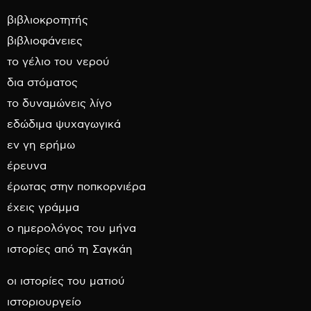
βιβλιοκροτητής
βιβλιοφάνειες
το γέλιο του νερού
δια στόματος
το δυναμώνεις λίγο
εδώδιμα ψυχαγωγικά
εν γη ερήμω
έρευνα
έρωτας στην ποπκορνιέρα
έχεις γράμμα
ο ημερολόγος του μήνα
ιστορίες από τη Σαγκάη
οι ιστορίες του ματιού
ιστοριουργείο