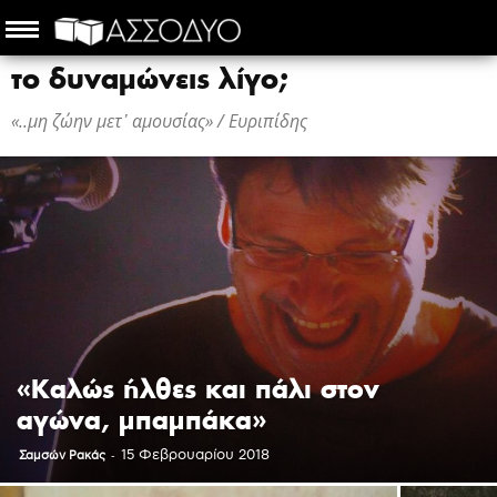
το δυναμώνεις λίγο;
«..μη ζώην μετ᾽ αμουσίας» / Ευριπίδης
«Καλώς ήλθες και πάλι στον
αγώνα, μπαμπάκα»
-
15 Φεβρουαρίου 2018
Σαμσών Ρακάς