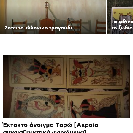
Το φθιν
Ζητώ το ελληνικό τραγούδι
το ζώδι
Έκτακτο άνοιγμα Ταρώ [Ακραία
συναισθηματικά φαινόμενα]