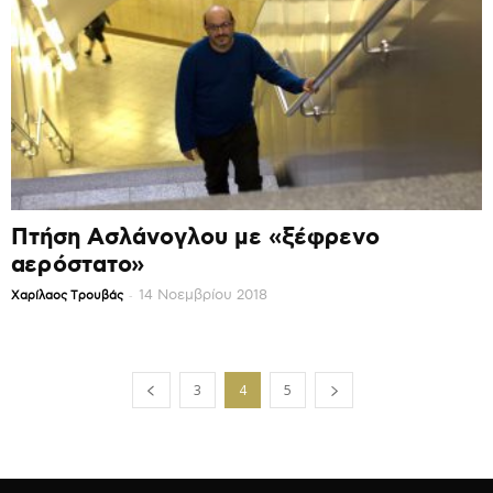
Πτήση Ασλάνογλου με «ξέφρενο
αερόστατο»
-
14 Νοεμβρίου 2018
Χαρίλαος Τρουβάς
3
4
5