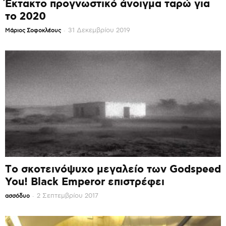
Έκτακτο προγνωστικό άνοιγμα ταρώ για
το 2020
-
31 Δεκεμβρίου 2019
Mάριος Σοφοκλέους
Το σκοτεινόψυχο μεγαλείο των Godspeed
You! Black Emperor επιστρέφει
-
2 Σεπτεμβρίου 2017
ασσόδυο