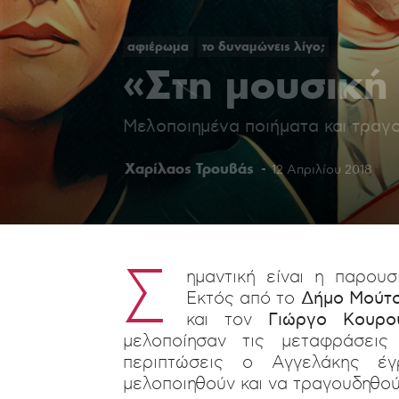
αφιέρωμα
το δυναμώνεις λίγο;
«Στη μουσική
Μελοποιημένα ποιήματα και τραγ
Χαρίλαος Τρουβάς
-
12 Απριλίου 2018
Σ
ημαντική είναι η παρου
Εκτός από το
Δήμο Μούτ
και τον
Γιώργο Κουρο
μελοποίησαν τις μεταφράσει
περιπτώσεις ο Αγγελάκης έ
μελοποιηθούν και να τραγουδηθο