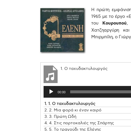
Η πρώτη εμφάνιση
1965 με το έργο «Ε
του
Κουρουπού
,
Χατζηαργύρη κα
Μπιρμπίλη, ο Γιώρ
1. Ο ταχυδακτυλουργός
00:00
1.
1. Ο ταχυδακτυλουργός
2.
2. Μια φορά κι έναν καιρό
3.
3. Πρώτη Ωδή
4.
4. Στις πορτοκαλιές της Σπάρτης
5.
5. Το τραγούδι της Ελένης