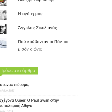
Η αγάπη μας
Άγγελος Σικελιανός
Πού κρύβονταν οι Πόντιοι
μισόν αιώνα;
Πρόσφατα άρθρα
εταναστεύουμε;
 Μαΐου 2023
ρχέγονα Queer: O Paul Swan στην
ροπολεμική Αθήνα
Μαΐου 2023