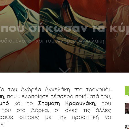
 που σήκωσαν τα κύ
ουδισμένοι στίχοι του Ανδρέα Αγγελάκη
σία του Ανδρέα Αγγελάκη στο τραγούδι.
ση
, που μελοποίησε τέσσερα ποιήματά του,
υπό
και το
Σταμάτη Κραουνάκη
, που
ς του στο Λόρκα, σ` όλες τις άλλες
γραψε στίχους με την προοπτική να
ύν