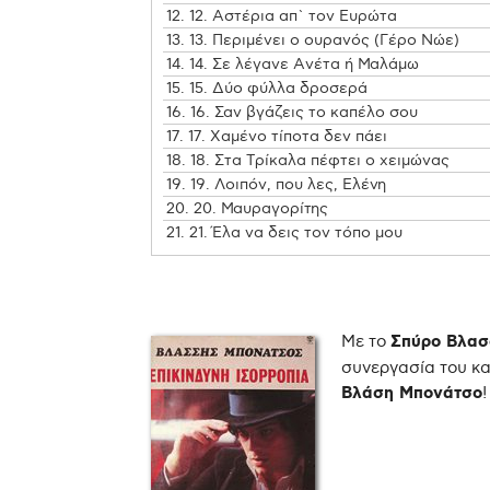
12.
12. Αστέρια απ` τον Ευρώτα
13.
13. Περιμένει ο ουρανός (Γέρο Νώε)
14.
14. Σε λέγανε Ανέτα ή Μαλάμω
15.
15. Δύο φύλλα δροσερά
16.
16. Σαν βγάζεις το καπέλο σου
17.
17. Χαμένο τίποτα δεν πάει
18.
18. Στα Τρίκαλα πέφτει ο χειμώνας
19.
19. Λοιπόν, που λες, Ελένη
20.
20. Μαυραγορίτης
21.
21. Έλα να δεις τον τόπο μου
Με το
Σπύρο Βλασ
συνεργασία του και
Βλάση Μπονάτσο
!