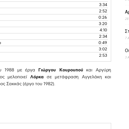
3:34
2:52
Α
0:26
28
3:20
4:10
Σ
2:34
7 
α
0:49
3:02
Ο
2:53
3 
ου 1988 με έργα
Γιώργου Κουρουπού
και
Αργύρη
ος μελοποιεί
Λόρκα
σε μετάφραση Αγγελάκη και
ος Σακκάς (έργο του 1982).