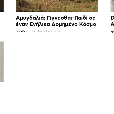
Αμυγδαλιά: Γίγνεσθαι-Παιδί σε
D
έναν Ενήλικα Δομημένο Κόσμο
Α
-
27 Νοεμβρίου 2021
ασσόδυο
Υρ