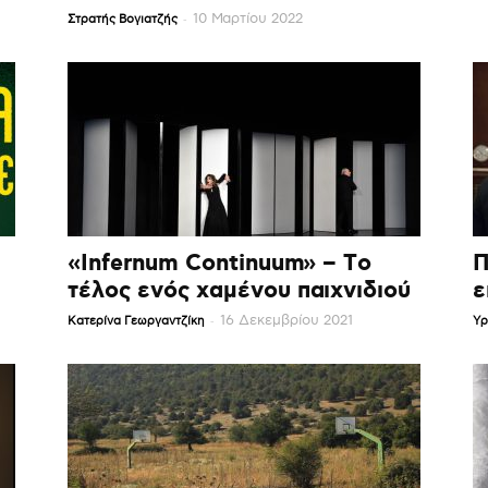
-
10 Μαρτίου 2022
Στρατής Βογιατζής
«Infernum Continuum» – Το
Π
τέλος ενός χαμένου παιχνιδιού
ε
-
16 Δεκεμβρίου 2021
Κατερίνα Γεωργαντζίκη
Υρ