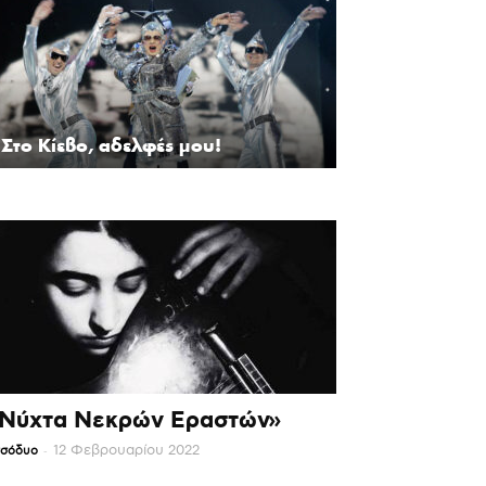
Στο Κίεβο, αδελφές μου!
Νύχτα Νεκρών Εραστών»
-
12 Φεβρουαρίου 2022
σόδυο