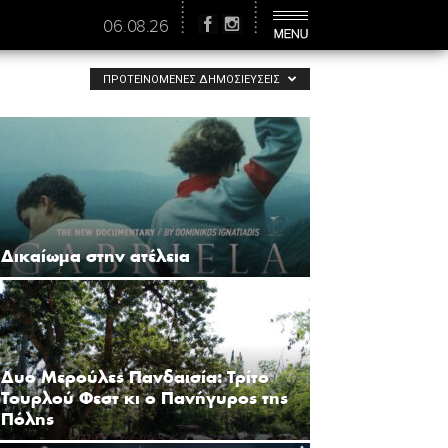
06.08.26
ΠΡΟΤΕΙΝΌΜΕΝΕΣ ΔΗΜΟΣΙΕΎΣΕΙΣ
Δικαίωμα στην ατέλεια
Δυο Μερούλες Πανδαισία: Τρίτο
Τουρλού Φεστ κι ο Πανήγυρος της
Πόλης