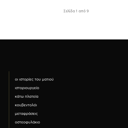
Σελίδα 1 από 9
οι ιστορίες του ματιού
ιστοριουργείο
κάτω πλατεία
κουβεντολόι
μεταφράσεις
οστεοφυλάκιο