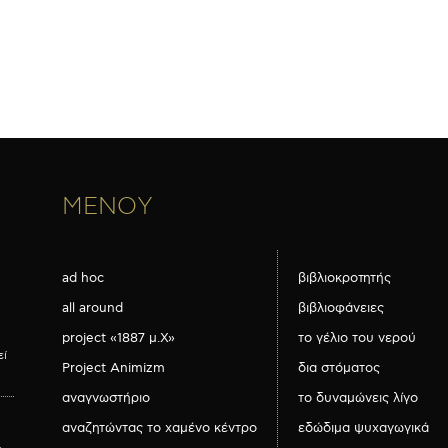
ΜΕΝΟΥ
ad hoc
βιβλιοκροτητής
all around
βιβλιοφάνειες
project «1887 μ.Χ»
το γέλιο του νερού
εί
Project Animizm
δια στόματος
αναγνωστήριο
το δυναμώνεις λίγο
αναζητώντας το χαμένο κέντρο
εδώδιμα ψυχαγωγικά