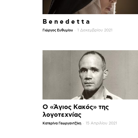
B e n e d e t t a
-
1 Δεκεμβρίου 2021
Γιώργος Ευθυμίου
Ο «Άγιος Κακός» της
λογοτεχνίας
-
15 Απριλίου 2021
Κατερίνα Γεωργαντζίκη