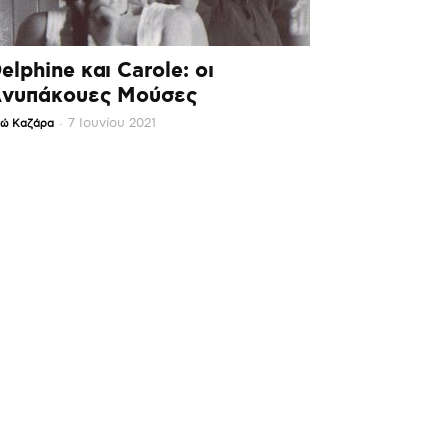
elphine και Carole: οι
νυπάκουες Μούσες
-
7 Ιουνίου 2021
ώ Καζάρα