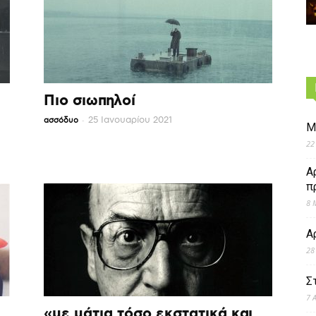
Πιο σιωπηλοί
-
25 Ιανουαρίου 2021
ασσόδυο
Μ
22
Α
π
8 
Α
28
Σ
7 
«με μάτια τόσο εκστατικά και