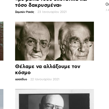
τόσο δακρυσμένα»
Ο
3 
-
23 Ιανουαρίου 2021
Σαμσών Ρακάς
Θέλαμε να αλλάξουμε τον
κόσμο
-
22 Ιανουαρίου 2021
ασσόδυο